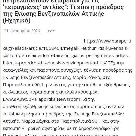
πετρελαιοειδών εταιρειών για τις
‘πειραγμένες’ αντλίες”: Τι είπε η πρόεδρος
της Ένωσης Βενζινοπωλών Αττικής
(Ηχητικό)
21 Ιανουαρίου 2026
user
https://www.parapoliti
ka.gr/ellada/article/1668464/megali-i-euthuni-tis-kuvernisis-
kai-ton-petrelaioeidon-etaireion-gia-tis-peiragmenes-adlies-
ti-leei-i-proedros-tis-enosis-venzinopolon-attikis/ "Έχουμε
καταγγελίες και παράπονα συνεχώς", τόνισε η πρόεδρος της
Ένωσης Βενζινοπωλών Αττικής, Μαρία Ζάγκα, στα
Παραπολιτικά 90,1, μιλώντας για την υπόθεση εξάρθρωσης
κυκλώματος παραποίησης αντλιών καυσίμων
ΕΛΛΑΔΑ09:50Parapolitika NewsroomΓια την
υπόθεση εξάρθρωσης κυκλώματος παραποίησης αντλιών
καυσίμων μίλησε η πρόεδρος της Ένωσης Βενζινοπωλών
Αττικής, Μαρία Ζάγκα, στα Παραπολιτικά 90,1 και στην
εκπομπή «Πρωινή αφετηρία», με τη δημοσιογράφο Έρη
Πανάγου. «Αυτή είναι μια πολύ παλιά ιστορία που όσα