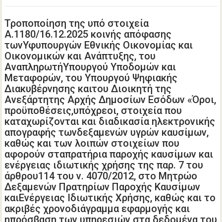
Τροποποίηση της υπό στοιχεία
Α.1180/16.12.2025 κοινής απόφασης
τωνΥφυπουργών Εθνικής Οικονομίας και
Οικονομικών και Ανάπτυξης, του
ΑναπληρωτήΥπουργού Υποδομών και
Μεταφορών, του Υπουργού Ψηφιακής
Διακυβέρνησης καιτου Διοικητή της
Ανεξάρτητης Αρχής Δημοσίων Εσόδων «Όροι,
προϋποθέσεις,υπόχρεοι, στοιχεία που
καταχωρίζονται και διαδικασία ηλεκτρονικής
απογραφής τωνδεξαμενών υγρών καυσίμων,
καθώς και των λοιπών στοιχείων που
αφορούν σταπρατήρια παροχής καυσίμων και
ενέργειας ιδιωτικής χρήσης της παρ. 7 του
άρθρου114 του ν. 4070/2012, στο Μητρώο
Δεξαμενών Πρατηρίων Παροχής Καυσίμων
καιΕνέργειας Ιδιωτικής Χρήσης, καθώς και το
ακριβές χρονοδιάγραμμα εφαρμογής και
ηπρόσβαση των υπηρεσιών στα δεδομένα του