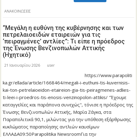
ΑΝΑΚΟΙΝΩΣΕΙΣ
“Μεγάλη η ευθύνη της κυβέρνησης και των
πετρελαιοειδών εταιρειών για τις
‘πειραγμένες’ αντλίες”: Τι είπε η πρόεδρος
της Ένωσης Βενζινοπωλών Αττικής
(Ηχητικό)
21 Ιανουαρίου 2026
user
https://www.parapoliti
ka.gr/ellada/article/1668464/megali-i-euthuni-tis-kuvernisis-
kai-ton-petrelaioeidon-etaireion-gia-tis-peiragmenes-adlies-
ti-leei-i-proedros-tis-enosis-venzinopolon-attikis/ "Έχουμε
καταγγελίες και παράπονα συνεχώς", τόνισε η πρόεδρος της
Ένωσης Βενζινοπωλών Αττικής, Μαρία Ζάγκα, στα
Παραπολιτικά 90,1, μιλώντας για την υπόθεση εξάρθρωσης
κυκλώματος παραποίησης αντλιών καυσίμων
ΕΛΛΑΔΑ09:50Parapolitika NewsroomΓια την