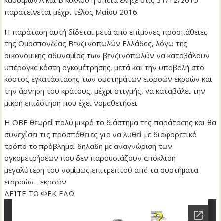
καυσίμων Α και Β κύκλου η οποία έληξε στις 31/12/2015
παρατείνεται μέχρι τέλος Μαΐου 2016.
Η παράταση αυτή δίδεται μετά από επίμονες προσπάθειες
της Ομοσπονδίας Βενζινοπωλών Ελλάδος, λόγω της
οικονομικής αδυναμίας των βενζινοπωλών να καταβάλουν
υπέρογκα κόστη ογκομέτρησης, μετά και την υποβολή στο
κόστος εγκατάστασης των συστημάτων εισροών εκροών και
την άρνηση του κράτους, μέχρι στιγμής, να καταβάλει την
μικρή επιδότηση που έχει νομοθετήσει.
Η ΟΒΕ θεωρεί πολύ μικρό το διάστημα της παράτασης και θα
συνεχίσει τις προσπάθειες για να λυθεί με διαφορετικό
τρόπο το πρόβλημα, δηλαδή με αναγνώριση των
ογκομετρήσεων που δεν παρουσιάζουν απόκλιση
μεγαλύτερη του νομίμως επιτρεπτού από τα συστήματα
εισροών - εκροών.
ΔΕΊΤΕ ΤΟ ΦΕΚ ΕΔΩ