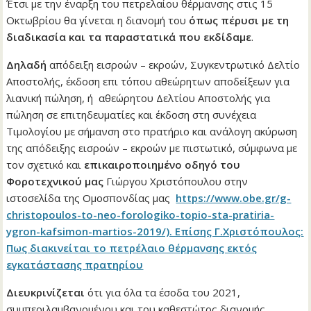
Έτσι με την έναρξη του πετρελαίου θέρμανσης στις 15
Οκτωβρίου θα γίνεται η διανομή του
όπως πέρυσι με τη
διαδικασία και τα παραστατικά που εκδίδαμε
.
Δηλαδή
απόδειξη εισροών – εκροών, Συγκεντρωτικό Δελτίο
Αποστολής, έκδοση επι τόπου αθεώρητων αποδείξεων για
λιανική πώληση, ή αθεώρητου Δελτίου Αποστολής για
πώληση σε επιτηδευματίες και έκδοση στη συνέχεια
Τιμολογίου με σήμανση στο πρατήριο και ανάλογη ακύρωση
της απόδειξης εισροών – εκροών με πιστωτικό, σύμφωνα με
τον σχετικό και
επικαιροποιημένο οδηγό του
Φοροτεχνικού μας
Γιώργου Χριστόπουλου στην
ιστοσελίδα της Ομοσπονδίας μας
https://www.obe.gr/g-
christopoulos-to-neo-forologiko-topio-sta-pratiria-
ygron-kafsimon-martios-2019/). Επίσης Γ.Χριστόπουλος:
Πως διακινείται το πετρέλαιο θέρμανσης εκτός
εγκατάστασης πρατηρίου
Διευκρινίζεται
ότι για όλα τα έσοδα του 2021,
συμπεριλαμβανομένου και του καθεστώτος διανομής