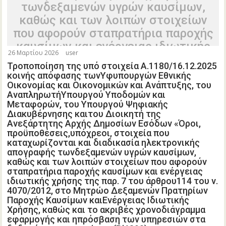
τωνδεξαμενών υγρών καυσίμων,
καθώς και των λοιπών στοιχείων
που αφορούν σταπρατήρια παροχής
καυσίμων και ενέργειας ιδιωτικής
26 Μαρτίου 2026
user
χρήσης της παρ. 7 του άρθρου114
Τροποποίηση της υπό στοιχεία Α.1180/16.12.2025
του ν. 4070/2012, στο Μητρώο
κοινής απόφασης τωνΥφυπουργών Εθνικής
Δεξαμενών Πρατηρίων Παροχής
Οικονομίας και Οικονομικών και Ανάπτυξης, του
ΑναπληρωτήΥπουργού Υποδομών και
Καυσίμων καιΕνέργειας Ιδιωτικής
Μεταφορών, του Υπουργού Ψηφιακής
Χρήσης, καθώς και το ακριβές
Διακυβέρνησης καιτου Διοικητή της
Ανεξάρτητης Αρχής Δημοσίων Εσόδων «Όροι,
χρονοδιάγραμμα εφαρμογής και
προϋποθέσεις,υπόχρεοι, στοιχεία που
ηπρόσβαση των υπηρεσιών στα
καταχωρίζονται και διαδικασία ηλεκτρονικής
δεδομένα του μητρώου» (Β΄6890).
απογραφής τωνδεξαμενών υγρών καυσίμων,
καθώς και των λοιπών στοιχείων που αφορούν
σταπρατήρια παροχής καυσίμων και ενέργειας
ιδιωτικής χρήσης της παρ. 7 του άρθρου114 του ν.
4070/2012, στο Μητρώο Δεξαμενών Πρατηρίων
Παροχής Καυσίμων καιΕνέργειας Ιδιωτικής
Χρήσης, καθώς και το ακριβές χρονοδιάγραμμα
εφαρμογής και ηπρόσβαση των υπηρεσιών στα