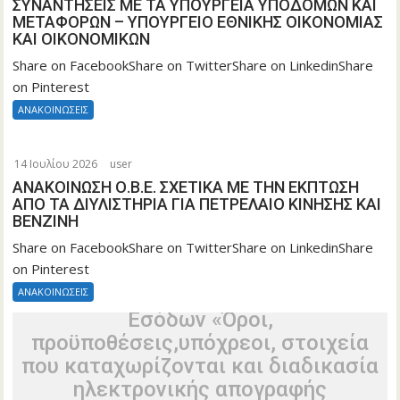
ΣΥΝΑΝΤΗΣΕΙΣ ΜΕ ΤΑ ΥΠΟΥΡΓΕΙΑ ΥΠΟΔΟΜΩΝ ΚΑΙ
ΜΕΤΑΦΟΡΩΝ – ΥΠΟΥΡΓΕΙΟ ΕΘΝΙΚΗΣ ΟΙΚΟΝΟΜΙΑΣ
ΚΑΙ ΟΙΚΟΝΟΜΙΚΩΝ
Share on FacebookShare on TwitterShare on LinkedinShare
on Pinterest
ΑΝΑΚΟΙΝΩΣΕΙΣ
Τροποποίηση της υπό στοιχεία
Α.1180/16.12.2025 κοινής απόφασης
14 Ιουλίου 2026
user
τωνΥφυπουργών Εθνικής Οικονομίας
ΑΝΑΚΟΙΝΩΣΗ Ο.Β.Ε. ΣΧΕΤΙΚΑ ΜΕ ΤΗΝ ΕΚΠΤΩΣΗ
και Οικονομικών και Ανάπτυξης, του
ΑΠΟ ΤΑ ΔΙΥΛΙΣΤΗΡΙΑ ΓΙΑ ΠΕΤΡΕΛΑΙΟ ΚΙΝΗΣΗΣ ΚΑΙ
ΒΕΝΖΙΝΗ
ΑναπληρωτήΥπουργού Υποδομών και
Μεταφορών, του Υπουργού Ψηφιακής
Share on FacebookShare on TwitterShare on LinkedinShare
on Pinterest
Διακυβέρνησης καιτου Διοικητή της
Ανεξάρτητης Αρχής Δημοσίων
ΑΝΑΚΟΙΝΩΣΕΙΣ
Εσόδων «Όροι,
προϋποθέσεις,υπόχρεοι, στοιχεία
που καταχωρίζονται και διαδικασία
ηλεκτρονικής απογραφής