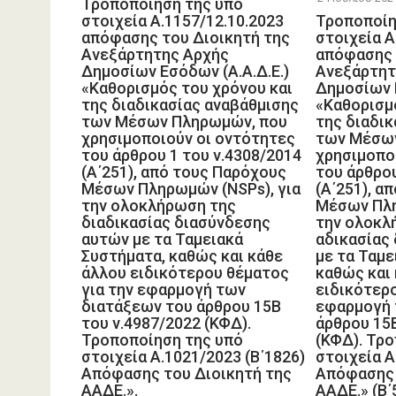
Τροποποίηση της υπό
τα
στοιχεία Α.1157/12.10.2023
Τροποποίη
απόφασης του Διοικητή της
στοιχεία Α
Συστήμα
Ανεξάρτητης Αρχής
απόφασης 
κά
Δημοσίων Εσόδων (Α.Α.Δ.Ε.)
Ανεξάρτητ
ειδικό
«Καθορισμός του χρόνου και
Δημοσίων Ε
της διαδικασίας αναβάθμισης
«Καθορισμ
για την
των Μέσων Πληρωμών, που
της διαδι
διατάξε
χρησιμοποιούν οι οντότητες
των Μέσω
του άρθρου 1 του ν.4308/2014
χρησιμοπο
15Β το
(Α΄251), από τους Παρόχους
του άρθρου
(ΚΦΔ).
Μέσων Πληρωμών (NSPs), για
(Α΄251), α
της 
την ολοκλήρωση της
Μέσων Πλη
διαδικασίας διασύνδεσης
την ολοκλ
Α.1021/
αυτών με τα Ταμειακά
αδικασίας
Από
Συστήματα, καθώς και κάθε
με τα Ταμε
Διοικη
άλλου ειδικότερου θέματος
καθώς και
για την εφαρμογή των
ειδικότερο
(
διατάξεων του άρθρου 15Β
εφαρμογή 
του ν.4987/2022 (ΚΦΔ).
άρθρου 15Β
Τροποποίηση της υπό
(ΚΦΔ). Τρ
στοιχεία Α.1021/2023 (Β΄1826)
στοιχεία Α
Απόφασης του Διοικητή της
Απόφασης 
ΑΑΔΕ.».
ΑΑΔΕ.» (Β΄