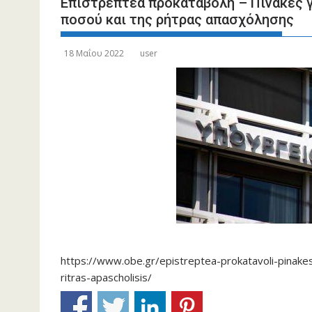
Επιστρεπτέα προκαταβολή – Πίνακες γ
ποσού και της ρήτρας απασχόλησης
18 Μαΐου 2022
user
Τροποπ
σ
https://www.obe.gr/epistreptea-prokatavoli-pinake
Α.115
ritras-apascholisis/
από