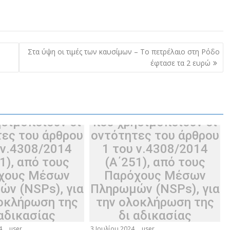
οικητή της
Διοικητή της
ρτητης Αρχής
Ανεξάρτητης Αρχής
σίων Εσόδων
Δημοσίων Εσόδων
Α.Α.Δ.Ε.)
(Α.Α.Δ.Ε.)
Στα ύψη οι τιμές των καυσίμων – Το πετρέλαιο στη Ρόδο
ορισμός του
«Καθορισμός του
έφτασε τα 2 ευρώ
νου και της
χρόνου και της
αδικασίας
διαδικασίας
άθμισης των
αναβάθμισης των
ν Πληρωμών,
Μέσων Πληρωμών,
ησιμοποιούν οι
που χρησιμοποιούν οι
ες του άρθρου
οντότητες του άρθρου
 ν.4308/2014
1 του ν.4308/2014
1), από τους
(Α΄251), από τους
χους Μέσων
Παρόχους Μέσων
ν (NSPs), για
Πληρωμών (NSPs), για
οκλήρωση της
την ολοκλήρωση της
 αδικασίας
δι αδικασίας
εσης αυτών με
διασύνδεσης αυτών με
4
user
3 Ιουλίου 2024
user