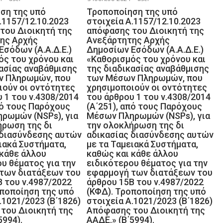
 Ταμειακά
τα Ταμειακά
ση της υπό
Τροποποίηση της υπό
.1157/12.10.2023
στοιχεία Α.1157/12.10.2023
τα, καθώς και
Συστήματα, καθώς και
του Διοικητή της
απόφασης του Διοικητή της
θε άλλου
κάθε άλλου
ης Αρχής
Ανεξάρτητης Αρχής
τερου θέματος
ειδικότερου θέματος
σόδων (Α.Α.Δ.Ε.)
Δημοσίων Εσόδων (Α.Α.Δ.Ε.)
ός του χρόνου και
«Καθορισμός του χρόνου και
 εφαρμογή των
για την εφαρμογή των
κασίας αναβάθμισης
της διαδικασίας αναβάθμισης
ων του άρθρου
διατάξεων του άρθρου
ν Πληρωμών, που
των Μέσων Πληρωμών, που
ιούν οι οντότητες
χρησιμοποιούν οι οντότητες
υ ν.4987/2022
15Β του ν.4987/2022
 1 του ν.4308/2014
του άρθρου 1 του ν.4308/2014
 Τροποποίηση
(ΚΦΔ). Τροποποίηση
πό τους Παρόχους
(Α΄251), από τους Παρόχους
υπό στοιχεία
της υπό στοιχεία
ρωμών (NSPs), για
Μέσων Πληρωμών (NSPs), για
ήρωση της δι
την ολοκλήρωση της δι
2023 (Β΄1826)
Α.1021/2023 (Β΄1826)
 διασύνδεσης αυτών
αδικασίας διασύνδεσης αυτών
φασης του
Απόφασης του
ιακά Συστήματα,
με τα Ταμειακά Συστήματα,
τή της ΑΑΔΕ.»
Διοικητή της ΑΑΔΕ.»
 κάθε άλλου
καθώς και κάθε άλλου
υ θέματος για την
ειδικότερου θέματος για την
Β΄5994).
(Β΄5994).
των διατάξεων του
εφαρμογή των διατάξεων του
 του ν.4987/2022
άρθρου 15Β του ν.4987/2022
οποποίηση της υπό
(ΚΦΔ). Τροποποίηση της υπό
.1021/2023 (Β΄1826)
στοιχεία Α.1021/2023 (Β΄1826)
του Διοικητή της
Απόφασης του Διοικητή της
5994).
ΑΑΔΕ.» (Β΄5994).