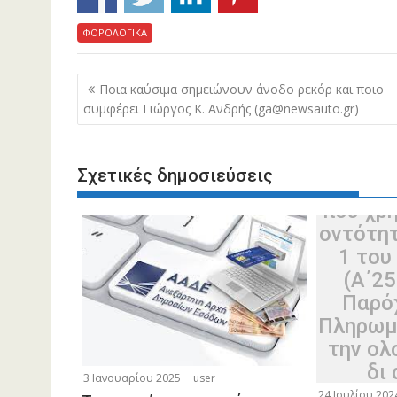
Δι
Ανεξά
ΦΟΡΟΛΟΓΙΚΑ
Δημο
(
Πλοήγηση
Ποια καύσιμα σημειώνουν άνοδο ρεκόρ και ποιο
«Καθ
άρθρων
συμφέρει Γιώργος Κ. Ανδρής (ga@newsauto.gr)
χρό
δι
αναβ
Σχετικές δημοσιεύσεις
Μέσω
που χρ
οντότητ
1 του
(Α΄25
Παρό
Πληρωμώ
την ολ
δι
3 Ιανουαρίου 2025
user
διασύνδ
24 Ιουλίου 202