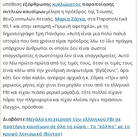
υπόθεση
εξάρθρωσης
κυκλώματος
παραποίησης
αντλιών καυσίμων
μίλησε η πρόεδρος της Ένωσης
Βενζινοπωλών Αττικής,
Μαρία Ζάγκα
, στα Παραπολιτικά
90,1 και στην εκπομπή «Πρωινή αφετηρία», με τη
δημοσιογράφο Έρη Πανάγου. «Αυτή είναι μια πολύ παλιά
ιστορία που όσα χρόνια είμαι πρόεδρος λέω το ίδιο πράγμα,
υπάρχουν άνθρωποι οι οποίοι δεν είναι σωστοί
επαγγελματίες ή σωστότερα δεν είναι επαγγελματίες. Αυτό
το λέω πρώτα-πρώτα από τις τιμές τους, όταν οι τιμές τους
είναι κάτω από την χονδρική αναρωτιέμαι "βγάζουν;", άρα
κάτι δεν πάει καλά», ανέφερε αρχικά η κ. Ζάγκα. «Πριν από
μερικούς μήνες είχε γίνει ένα μεγάλο ντου από το ελληνικό
FBI και είχαν πιάσει μερικά μαγαζιά, τότε πολλοί είχανε
πάρει την πληροφορία και είχαν κλείσει πριν περάσουν
έλεγχο», πρόσθεσε.
Διαβάστε:
Μεγάλη επιχείρηση του ελληνικού FBI σε
πρατήρια καυσίμων σε όλη τη χώρα - Το "κόλπο" με το
κρυφό λογισμικό (Βίντεο)