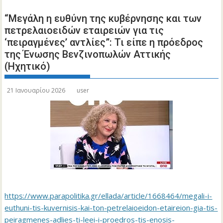
“Μεγάλη η ευθύνη της κυβέρνησης και των
πετρελαιοειδών εταιρειών για τις
‘πειραγμένες’ αντλίες”: Τι είπε η πρόεδρος
της Ένωσης Βενζινοπωλών Αττικής
(Ηχητικό)
21 Ιανουαρίου 2026
user
https://www.parapolitika.gr/ellada/article/1668464/megali-i-
euthuni-tis-kuvernisis-kai-ton-petrelaioeidon-etaireion-gia-tis-
peiragmenes-adlies-ti-leei-i-proedros-tis-enosis-