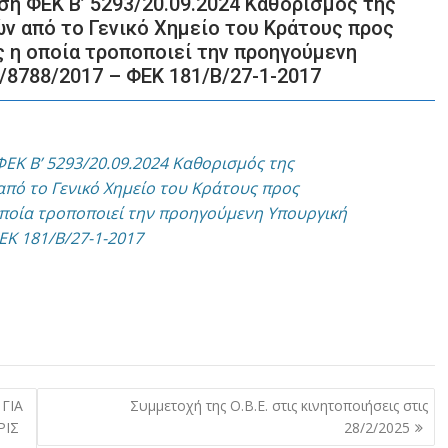
ση ΦΕΚ B’ 5293/20.09.2024 Καθορισμός της
ν από το Γενικό Χημείο του Κράτους προς
ς η οποία τροποποιεί την προηγούμενη
0/8788/2017 – ΦΕΚ 181/Β/27-1-2017
Τροποποίηση της υπό
στοιχεία
Α.1180/16.12.2025
ΕΚ B’ 5293/20.09.2024 Καθορισμός της
κοινής απόφασης
πό το Γενικό Χημείο του Κράτους προς
τωνΥφυπουργών
 οποία τροποποιεί την προηγούμενη Υπουργική
Εθνικής Οικονομίας
ΕΚ 181/Β/27-1-2017
και Οικονομικών και
Ανάπτυξης, του
ΑναπληρωτήΥπουργού
Υποδομών και
Μεταφορών, του
Υπουργού Ψηφιακής
Διακυβέρνησης καιτου
 ΓΙΑ
Συμμετοχή της Ο.Β.Ε. στις κινητοποιήσεις στις
ΡΙΣ
28/2/2025
Διοικητή της