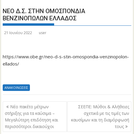
ΝΕΟ Δ.Σ. ΣΤΗΝ ΟΜΟΣΠΟΝΔΙΑ
ΒΕΝΖΙΝΟΠΩΛΩΝ ΕΛΛΑΔΟΣ
21 Ιουνίου 2022
user
https://www.obe.gr/neo-d-s-stin-omospondia-venzinopolon-
ellados/
ΑΝΑΚΟΙΝΩΣΕΙΣ
Πλοήγηση
Nέο πακέτο μέτρων
ΣΕΕΠΕ: Μύθοι & Αλήθειες
άρθρων
στήριξης για τα καύσιμα –
σχετικά µε τις τιμές των
Μεγαλύτερη επιδότηση και
καυσίμων και τη διαμόρφωσή
περισσότεροι δικαιούχοι
τους