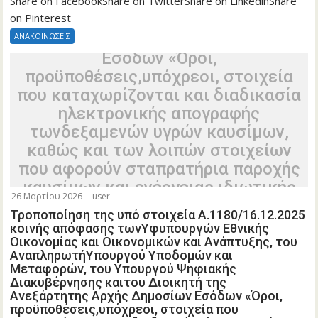
Μεταφορών, του Υπουργού Ψηφιακής
Share on FacebookShare on TwitterShare on LinkedinShare
on Pinterest
Διακυβέρνησης καιτου Διοικητή της
Ανεξάρτητης Αρχής Δημοσίων
ΑΝΑΚΟΙΝΩΣΕΙΣ
Εσόδων «Όροι,
προϋποθέσεις,υπόχρεοι, στοιχεία
που καταχωρίζονται και διαδικασία
ηλεκτρονικής απογραφής
τωνδεξαμενών υγρών καυσίμων,
καθώς και των λοιπών στοιχείων
που αφορούν σταπρατήρια παροχής
καυσίμων και ενέργειας ιδιωτικής
26 Μαρτίου 2026
user
χρήσης της παρ. 7 του άρθρου114
Τροποποίηση της υπό στοιχεία Α.1180/16.12.2025
του ν. 4070/2012, στο Μητρώο
κοινής απόφασης τωνΥφυπουργών Εθνικής
Δεξαμενών Πρατηρίων Παροχής
Οικονομίας και Οικονομικών και Ανάπτυξης, του
ΑναπληρωτήΥπουργού Υποδομών και
Καυσίμων καιΕνέργειας Ιδιωτικής
Μεταφορών, του Υπουργού Ψηφιακής
Χρήσης, καθώς και το ακριβές
Διακυβέρνησης καιτου Διοικητή της
Ανεξάρτητης Αρχής Δημοσίων Εσόδων «Όροι,
χρονοδιάγραμμα εφαρμογής και
προϋποθέσεις,υπόχρεοι, στοιχεία που
ηπρόσβαση των υπηρεσιών στα