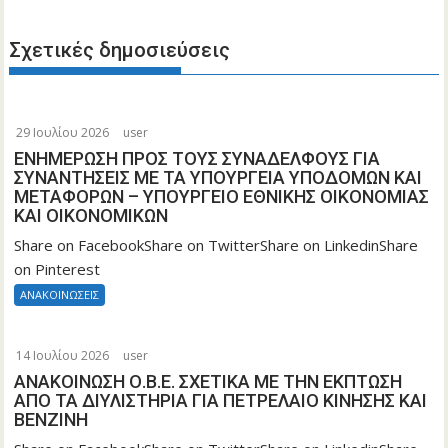
Σχετικές δημοσιεύσεις
29 Ιουλίου 2026
user
ΕΝΗΜΕΡΩΣΗ ΠΡΟΣ ΤΟΥΣ ΣΥΝΑΔΕΛΦΟΥΣ ΓΙΑ
ΣΥΝΑΝΤΗΣΕΙΣ ΜΕ ΤΑ ΥΠΟΥΡΓΕΙΑ ΥΠΟΔΟΜΩΝ ΚΑΙ
ΜΕΤΑΦΟΡΩΝ – ΥΠΟΥΡΓΕΙΟ ΕΘΝΙΚΗΣ ΟΙΚΟΝΟΜΙΑΣ
ΚΑΙ ΟΙΚΟΝΟΜΙΚΩΝ
Share on FacebookShare on TwitterShare on LinkedinShare
on Pinterest
ΑΝΑΚΟΙΝΩΣΕΙΣ
Τροποποίηση της υπό στοιχεία
Α.1180/16.12.2025 κοινής απόφασης
14 Ιουλίου 2026
user
τωνΥφυπουργών Εθνικής Οικονομίας
ΑΝΑΚΟΙΝΩΣΗ Ο.Β.Ε. ΣΧΕΤΙΚΑ ΜΕ ΤΗΝ ΕΚΠΤΩΣΗ
και Οικονομικών και Ανάπτυξης, του
ΑΠΟ ΤΑ ΔΙΥΛΙΣΤΗΡΙΑ ΓΙΑ ΠΕΤΡΕΛΑΙΟ ΚΙΝΗΣΗΣ ΚΑΙ
ΒΕΝΖΙΝΗ
ΑναπληρωτήΥπουργού Υποδομών και