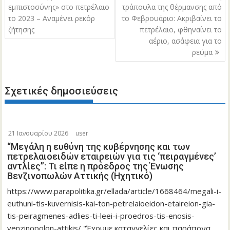
άρθρων
εμπιστοσύνης» στο πετρέλαιο
τράπουλα της θέρμανσης από
το 2023 – Αναμένει ρεκόρ
το Φεβρουάριο: Ακριβαίνει το
ζήτησης
πετρέλαιο, φθηναίνει το
αέριο, ασάφεια για το
ρεύμα
Σχετικές δημοσιεύσεις
21 Ιανουαρίου 2026
user
“Μεγάλη η ευθύνη της κυβέρνησης και των
πετρελαιοειδών εταιρειών για τις ‘πειραγμένες’
αντλίες”: Τι είπε η πρόεδρος της Ένωσης
Βενζινοπωλών Αττικής (Ηχητικό)
https://www.parapolitika.gr/ellada/article/1668464/megali-i-
euthuni-tis-kuvernisis-kai-ton-petrelaioeidon-etaireion-gia-
tis-peiragmenes-adlies-ti-leei-i-proedros-tis-enosis-
venzinopolon-attikis/ "Έχουμε καταγγελίες και παράπονα