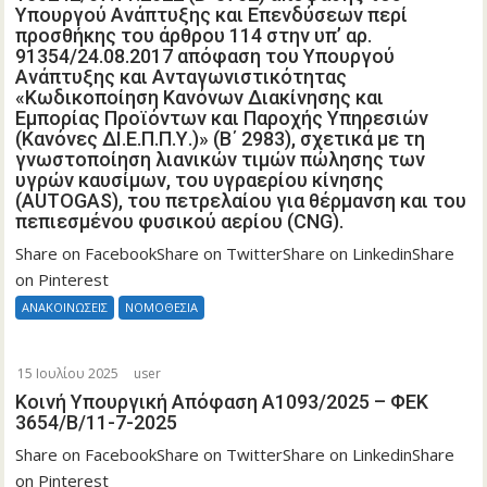
Υπουργού Ανάπτυξης και Επενδύσεων περί
προσθήκης του άρθρου 114 στην υπ’ αρ.
91354/24.08.2017 απόφαση του Υπουργού
Ανάπτυξης και Ανταγωνιστικότητας
«Κωδικοποίηση Κανόνων Διακίνησης και
Εμπορίας Προϊόντων και Παροχής Υπηρεσιών
(Κανόνες ΔΙ.Ε.Π.Π.Υ.)» (Β΄ 2983), σχετικά με τη
γνωστοποίηση λιανικών τιμών πώλησης των
υγρών καυσίμων, του υγραερίου κίνησης
(ΑUTOGAS), του πετρελαίου για θέρμανση και του
πεπιεσμένου φυσικού αερίου (CNG).
Share on FacebookShare on TwitterShare on LinkedinShare
on Pinterest
ΑΝΑΚΟΙΝΩΣΕΙΣ
ΝΟΜΟΘΕΣΙΑ
15 Ιουλίου 2025
user
Κοινή Υπουργική Απόφαση Α1093/2025 – ΦΕΚ
3654/Β/11-7-2025
Share on FacebookShare on TwitterShare on LinkedinShare
on Pinterest