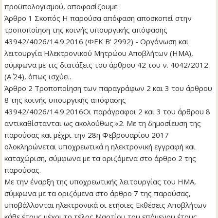
προϋπολογισμού, αποφασίζουμε:
Άρθρο 1 Σκοπός Η παρούσα απόφαση αποσκοπεί στην
τροποποίηση της κοινής υπουργικής απόφασης
43942/4026/14.9.2016 (ΦΕΚ Β' 2992) - Οργάνωση και
λειτουργία Ηλεκτρονικού Μητρώου Αποβλήτων (ΗΜΑ),
σύμφωνα με τις διατάξεις του άρθρου 42 του ν. 4042/2012
(Α΄ 24), όπως ισχύει.
Άρθρο 2 Τροποποίηση των παραγράφων 2 και 3 του άρθρου
8 της κοινής υπουργικής απόφασης
43942/4026/14.9.2016Οι παράγραφοι 2 και 3 του άρθρου 8
αντικαθίστανται ως ακολούθως:«2. Με τη δημοσίευση της
παρούσας και μέχρι την 28η Φεβρουαρίου 2017
ολοκληρώνεται υποχρεωτικά η ηλεκτρονική εγγραφή και
καταχώριση, σύμφωνα με τα οριζόμενα στο άρθρο 2 της
παρούσας.
Με την έναρξη της υποχρεωτικής λειτουργίας του ΗΜΑ,
σύμφωνα με τα οριζόμενα στο άρθρο 7 της παρούσας,
υποβάλλονται ηλεκτρονικά οι ετήσιες Εκθέσεις Αποβλήτων
κάθε έτους μέχρι το τέλος Μαρτίου του επόμενου έτους.