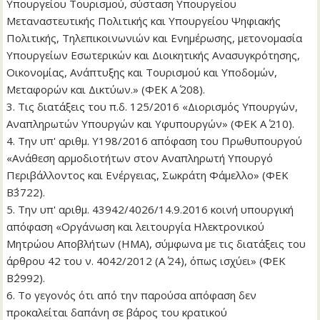
Υπουργείου Τουρισμού, σύσταση Υπουργείου
Μεταναστευτικής Πολιτικής και Υπουργείου Ψηφιακής
Πολιτικής, Τηλεπικοινωνιών και Ενημέρωσης, μετονομασία
Υπουργείων Εσωτερικών και Διοικητικής Ανασυγκρότησης,
Οικονομίας, Ανάπτυξης και Τουρισμού και Υποδομών,
Μεταφορών και Δικτύων.» (ΦΕΚ Α΄ 208).
3. Τις διατάξεις του π.δ. 125/2016 «Διορισμός Υπουργών,
Αναπληρωτών Υπουργών και Υφυπουργών» (ΦΕΚ Α΄ 210).
4. Την υπ' αριθμ. Υ198/2016 απόφαση του Πρωθυπουργού
«Ανάθεση αρμοδιοτήτων στον Αναπληρωτή Υπουργό
Περιβάλλοντος και Ενέργειας, Σωκράτη Φάμελλο» (ΦΕΚ
Β΄3722).
5. Την υπ' αριθμ. 43942/4026/14.9.2016 κοινή υπουργική
απόφαση «Οργάνωση και λειτουργία Ηλεκτρονικού
Μητρώου Αποβλήτων (ΗΜΑ), σύμφωνα με τις διατάξεις του
άρθρου 42 του ν. 4042/2012 (Α΄ 24), όπως ισχύει» (ΦΕΚ
Β΄2992).
6. Το γεγονός ότι από την παρούσα απόφαση δεν
προκαλείται δαπάνη σε βάρος του κρατικού