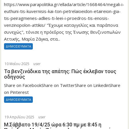
https://www.parapolitika.gr/ellada/article/1668464/megali-i-
euthuni-tis-kuvernisis-kai-ton-petrelaioeidon-etaireion-gia-
tis-peiragmenes-adlies-ti-leei-i-proedros-tis-enosis-
venzinopolon-attikis/ "Έχουμε καταγγελίες και παράπονα
συνεχώς", τόνισε η πρόεδρος της Ένωσης Βενζινοπωλών
Αττικής, Μαρία Ζάγκα, στα...
ΔΗΜΟΣΙΕΥΜΑΤΑ
10 Μαΐου 2025
user
Τα βενζινάδικα της απάτης: Πώς έκλεβαν τους
οδηγούς
Share on FacebookShare on TwitterShare on LinkedinShare
on Pinterest
ΔΗΜΟΣΙΕΥΜΑΤΑ
19 Απριλίου 2025
user
Μ.Σάββατο 19/4/25 ώρα 6:30 πμ με 8:45 η