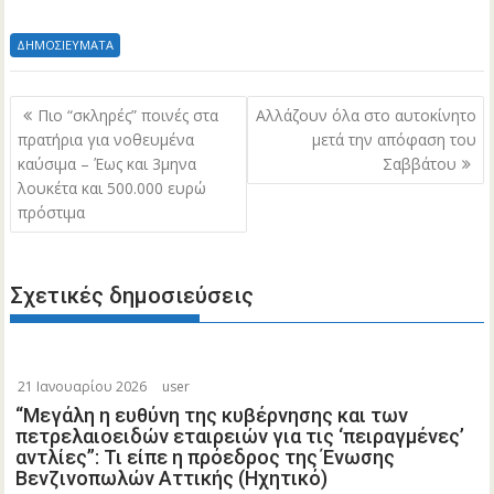
ΔΗΜΟΣΙΕΥΜΑΤΑ
Πλοήγηση
Πιο “σκληρές” ποινές στα
Αλλάζουν όλα στο αυτοκίνητο
άρθρων
πρατήρια για νοθευμένα
μετά την απόφαση του
καύσιμα – Έως και 3μηνα
Σαββάτου
λουκέτα και 500.000 ευρώ
πρόστιμα
Σχετικές δημοσιεύσεις
21 Ιανουαρίου 2026
user
“Μεγάλη η ευθύνη της κυβέρνησης και των
πετρελαιοειδών εταιρειών για τις ‘πειραγμένες’
αντλίες”: Τι είπε η πρόεδρος της Ένωσης
Βενζινοπωλών Αττικής (Ηχητικό)