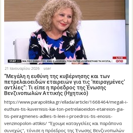
21 Ιανουαρίου 2026
user
“Μεγάλη η ευθύνη της κυβέρνησης και των
πετρελαιοειδών εταιρειών για τις ‘πειραγμένες’
αντλίες”: Τι είπε η πρόεδρος της Ένωσης
Βενζινοπωλών Αττικής (Ηχητικό)
https://www.parapolitika.gr/ellada/article/1668464/megali-i-
euthuni-tis-kuvernisis-kai-ton-petrelaioeidon-etaireion-gia-
tis-peiragmenes-adlies-ti-leei-i-proedros-tis-enosis-
venzinopolon-attikis/ "Έχουμε καταγγελίες και παράπονα
συνεχώς", τόνισε η πρόεδρος της Ένωσης Βενζινοπωλών