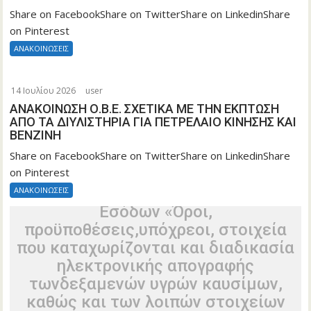
Share on FacebookShare on TwitterShare on LinkedinShare
on Pinterest
ΑΝΑΚΟΙΝΩΣΕΙΣ
Τροποποίηση της υπό στοιχεία
Α.1180/16.12.2025 κοινής απόφασης
14 Ιουλίου 2026
user
τωνΥφυπουργών Εθνικής Οικονομίας
ΑΝΑΚΟΙΝΩΣΗ Ο.Β.Ε. ΣΧΕΤΙΚΑ ΜΕ ΤΗΝ ΕΚΠΤΩΣΗ
και Οικονομικών και Ανάπτυξης, του
ΑΠΟ ΤΑ ΔΙΥΛΙΣΤΗΡΙΑ ΓΙΑ ΠΕΤΡΕΛΑΙΟ ΚΙΝΗΣΗΣ ΚΑΙ
ΒΕΝΖΙΝΗ
ΑναπληρωτήΥπουργού Υποδομών και
Μεταφορών, του Υπουργού Ψηφιακής
Share on FacebookShare on TwitterShare on LinkedinShare
on Pinterest
Διακυβέρνησης καιτου Διοικητή της
Ανεξάρτητης Αρχής Δημοσίων
ΑΝΑΚΟΙΝΩΣΕΙΣ
Εσόδων «Όροι,
προϋποθέσεις,υπόχρεοι, στοιχεία
που καταχωρίζονται και διαδικασία
ηλεκτρονικής απογραφής
τωνδεξαμενών υγρών καυσίμων,
καθώς και των λοιπών στοιχείων