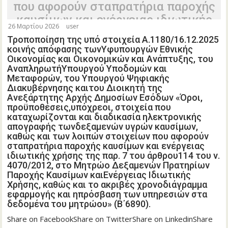
που αφορούν σταπρατήρια παροχής
καυσίμων και ενέργειας ιδιωτικής
26 Μαρτίου 2026
user
χρήσης της παρ. 7 του άρθρου114
Τροποποίηση της υπό στοιχεία Α.1180/16.12.2025
του ν. 4070/2012, στο Μητρώο
κοινής απόφασης τωνΥφυπουργών Εθνικής
Δεξαμενών Πρατηρίων Παροχής
Οικονομίας και Οικονομικών και Ανάπτυξης, του
ΑναπληρωτήΥπουργού Υποδομών και
Καυσίμων καιΕνέργειας Ιδιωτικής
Μεταφορών, του Υπουργού Ψηφιακής
Χρήσης, καθώς και το ακριβές
Διακυβέρνησης καιτου Διοικητή της
Ανεξάρτητης Αρχής Δημοσίων Εσόδων «Όροι,
χρονοδιάγραμμα εφαρμογής και
προϋποθέσεις,υπόχρεοι, στοιχεία που
ηπρόσβαση των υπηρεσιών στα
καταχωρίζονται και διαδικασία ηλεκτρονικής
δεδομένα του μητρώου» (Β΄6890).
απογραφής τωνδεξαμενών υγρών καυσίμων,
καθώς και των λοιπών στοιχείων που αφορούν
σταπρατήρια παροχής καυσίμων και ενέργειας
ιδιωτικής χρήσης της παρ. 7 του άρθρου114 του ν.
4070/2012, στο Μητρώο Δεξαμενών Πρατηρίων
Παροχής Καυσίμων καιΕνέργειας Ιδιωτικής
Χρήσης, καθώς και το ακριβές χρονοδιάγραμμα
εφαρμογής και ηπρόσβαση των υπηρεσιών στα
δεδομένα του μητρώου» (Β΄6890).
Share on FacebookShare on TwitterShare on LinkedinShare