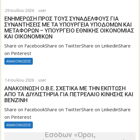
29 Ιουλίου 2026
user
ΕΝΗΜΕΡΩΣΗ ΠΡΟΣ ΤΟΥΣ ΣΥΝΑΔΕΛΦΟΥΣ ΓΙΑ
ΣΥΝΑΝΤΗΣΕΙΣ ΜΕ ΤΑ ΥΠΟΥΡΓΕΙΑ ΥΠΟΔΟΜΩΝ ΚΑΙ
ΜΕΤΑΦΟΡΩΝ – ΥΠΟΥΡΓΕΙΟ ΕΘΝΙΚΗΣ ΟΙΚΟΝΟΜΙΑΣ
ΚΑΙ ΟΙΚΟΝΟΜΙΚΩΝ
Share on FacebookShare on TwitterShare on LinkedinShare
on Pinterest
ΑΝΑΚΟΙΝΩΣΕΙΣ
Τροποποίηση της υπό στοιχεία
Α.1180/16.12.2025 κοινής απόφασης
14 Ιουλίου 2026
user
τωνΥφυπουργών Εθνικής Οικονομίας
ΑΝΑΚΟΙΝΩΣΗ Ο.Β.Ε. ΣΧΕΤΙΚΑ ΜΕ ΤΗΝ ΕΚΠΤΩΣΗ
και Οικονομικών και Ανάπτυξης, του
ΑΠΟ ΤΑ ΔΙΥΛΙΣΤΗΡΙΑ ΓΙΑ ΠΕΤΡΕΛΑΙΟ ΚΙΝΗΣΗΣ ΚΑΙ
ΒΕΝΖΙΝΗ
ΑναπληρωτήΥπουργού Υποδομών και
Μεταφορών, του Υπουργού Ψηφιακής
Share on FacebookShare on TwitterShare on LinkedinShare
on Pinterest
Διακυβέρνησης καιτου Διοικητή της
Ανεξάρτητης Αρχής Δημοσίων
ΑΝΑΚΟΙΝΩΣΕΙΣ
Εσόδων «Όροι,