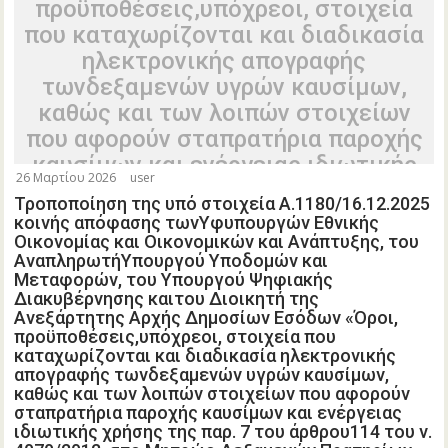
προϋποθέσεις,υπόχρεοι, στοιχεία
που καταχωρίζονται και διαδικασία
ηλεκτρονικής απογραφής
τωνδεξαμενών υγρών καυσίμων,
καθώς και των λοιπών στοιχείων
που αφορούν σταπρατήρια παροχής
καυσίμων και ενέργειας ιδιωτικής
26 Μαρτίου 2026
user
χρήσης της παρ. 7 του άρθρου114
Τροποποίηση της υπό στοιχεία Α.1180/16.12.2025
του ν. 4070/2012, στο Μητρώο
κοινής απόφασης τωνΥφυπουργών Εθνικής
Δεξαμενών Πρατηρίων Παροχής
Οικονομίας και Οικονομικών και Ανάπτυξης, του
ΑναπληρωτήΥπουργού Υποδομών και
Καυσίμων καιΕνέργειας Ιδιωτικής
Μεταφορών, του Υπουργού Ψηφιακής
Χρήσης, καθώς και το ακριβές
Διακυβέρνησης καιτου Διοικητή της
Ανεξάρτητης Αρχής Δημοσίων Εσόδων «Όροι,
χρονοδιάγραμμα εφαρμογής και
προϋποθέσεις,υπόχρεοι, στοιχεία που
ηπρόσβαση των υπηρεσιών στα
καταχωρίζονται και διαδικασία ηλεκτρονικής
δεδομένα του μητρώου» (Β΄6890).
απογραφής τωνδεξαμενών υγρών καυσίμων,
καθώς και των λοιπών στοιχείων που αφορούν
σταπρατήρια παροχής καυσίμων και ενέργειας
ιδιωτικής χρήσης της παρ. 7 του άρθρου114 του ν.