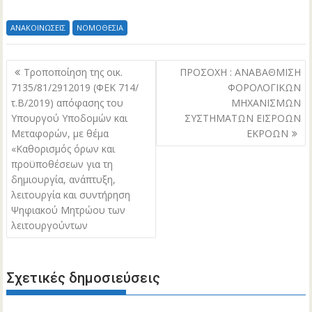
ΑΝΑΚΟΙΝΩΣΕΙΣ
ΝΟΜΟΘΕΣΙΑ
Πλοήγηση
Τροποποίηση της οικ.
ΠΡΟΣΟΧΗ : ΑΝΑΒΑΘΜΙΣΗ
άρθρων
7135/81/2912019 (ΦΕΚ 714/
ΦΟΡΟΛΟΓΙΚΩΝ
τ.Β/2019) απόφασης του
ΜΗΧΑΝΙΣΜΩΝ
Υπουργού Υποδομών και
ΣΥΣΤΗΜΑΤΩΝ ΕΙΣΡΟΩΝ
Μεταφορών, με θέμα
ΕΚΡΟΩΝ
«Καθορισμός όρων και
προϋποθέσεων για τη
δημιουργία, ανάπτυξη,
λειτουργία και συντήρηση
Ψηφιακού Μητρώου των
λειτουργούντων
Σχετικές δημοσιεύσεις