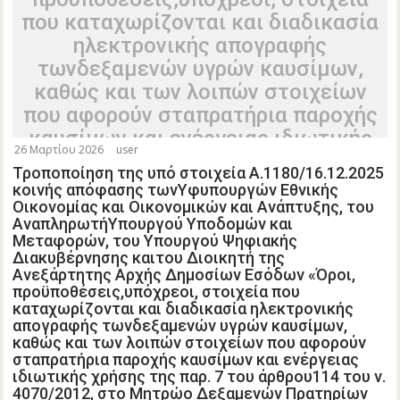
που καταχωρίζονται και διαδικασία
ηλεκτρονικής απογραφής
τωνδεξαμενών υγρών καυσίμων,
καθώς και των λοιπών στοιχείων
που αφορούν σταπρατήρια παροχής
καυσίμων και ενέργειας ιδιωτικής
26 Μαρτίου 2026
user
χρήσης της παρ. 7 του άρθρου114
Τροποποίηση της υπό στοιχεία Α.1180/16.12.2025
του ν. 4070/2012, στο Μητρώο
κοινής απόφασης τωνΥφυπουργών Εθνικής
Δεξαμενών Πρατηρίων Παροχής
Οικονομίας και Οικονομικών και Ανάπτυξης, του
ΑναπληρωτήΥπουργού Υποδομών και
Καυσίμων καιΕνέργειας Ιδιωτικής
Μεταφορών, του Υπουργού Ψηφιακής
Χρήσης, καθώς και το ακριβές
Διακυβέρνησης καιτου Διοικητή της
Ανεξάρτητης Αρχής Δημοσίων Εσόδων «Όροι,
χρονοδιάγραμμα εφαρμογής και
προϋποθέσεις,υπόχρεοι, στοιχεία που
ηπρόσβαση των υπηρεσιών στα
καταχωρίζονται και διαδικασία ηλεκτρονικής
δεδομένα του μητρώου» (Β΄6890).
απογραφής τωνδεξαμενών υγρών καυσίμων,
καθώς και των λοιπών στοιχείων που αφορούν
σταπρατήρια παροχής καυσίμων και ενέργειας
ιδιωτικής χρήσης της παρ. 7 του άρθρου114 του ν.
4070/2012, στο Μητρώο Δεξαμενών Πρατηρίων