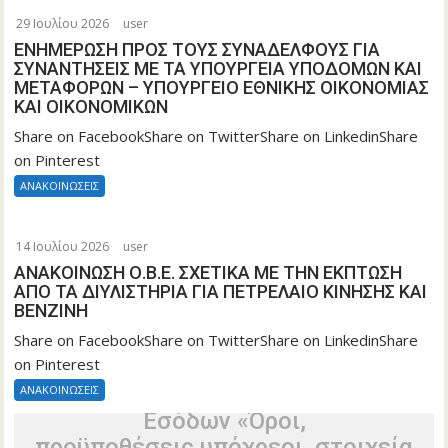
29 Ιουλίου 2026
user
ΕΝΗΜΕΡΩΣΗ ΠΡΟΣ ΤΟΥΣ ΣΥΝΑΔΕΛΦΟΥΣ ΓΙΑ
ΣΥΝΑΝΤΗΣΕΙΣ ΜΕ ΤΑ ΥΠΟΥΡΓΕΙΑ ΥΠΟΔΟΜΩΝ ΚΑΙ
ΜΕΤΑΦΟΡΩΝ – ΥΠΟΥΡΓΕΙΟ ΕΘΝΙΚΗΣ ΟΙΚΟΝΟΜΙΑΣ
ΚΑΙ ΟΙΚΟΝΟΜΙΚΩΝ
Share on FacebookShare on TwitterShare on LinkedinShare
on Pinterest
ΑΝΑΚΟΙΝΩΣΕΙΣ
Τροποποίηση της υπό στοιχεία
Α.1180/16.12.2025 κοινής απόφασης
14 Ιουλίου 2026
user
τωνΥφυπουργών Εθνικής Οικονομίας
ΑΝΑΚΟΙΝΩΣΗ Ο.Β.Ε. ΣΧΕΤΙΚΑ ΜΕ ΤΗΝ ΕΚΠΤΩΣΗ
και Οικονομικών και Ανάπτυξης, του
ΑΠΟ ΤΑ ΔΙΥΛΙΣΤΗΡΙΑ ΓΙΑ ΠΕΤΡΕΛΑΙΟ ΚΙΝΗΣΗΣ ΚΑΙ
ΒΕΝΖΙΝΗ
ΑναπληρωτήΥπουργού Υποδομών και
Μεταφορών, του Υπουργού Ψηφιακής
Share on FacebookShare on TwitterShare on LinkedinShare
on Pinterest
Διακυβέρνησης καιτου Διοικητή της
Ανεξάρτητης Αρχής Δημοσίων
ΑΝΑΚΟΙΝΩΣΕΙΣ
Εσόδων «Όροι,
προϋποθέσεις,υπόχρεοι, στοιχεία