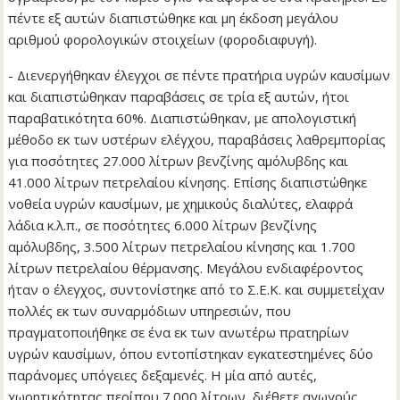
πέντε εξ αυτών διαπιστώθηκε και μη έκδοση μεγάλου
αριθμού φορολογικών στοιχείων (φοροδιαφυγή).
- Διενεργήθηκαν έλεγχοι σε πέντε πρατήρια υγρών καυσίμων
και διαπιστώθηκαν παραβάσεις σε τρία εξ αυτών, ήτοι
παραβατικότητα 60%. Διαπιστώθηκαν, με απολογιστική
μέθοδο εκ των υστέρων ελέγχου, παραβάσεις λαθρεμπορίας
για ποσότητες 27.000 λίτρων βενζίνης αμόλυβδης και
41.000 λίτρων πετρελαίου κίνησης. Επίσης διαπιστώθηκε
νοθεία υγρών καυσίμων, με χημικούς διαλύτες, ελαφρά
λάδια κ.λ.π., σε ποσότητες 6.000 λίτρων βενζίνης
αμόλυβδης, 3.500 λίτρων πετρελαίου κίνησης και 1.700
λίτρων πετρελαίου θέρμανσης. Μεγάλου ενδιαφέροντος
ήταν ο έλεγχος, συντονίστηκε από το Σ.Ε.Κ. και συμμετείχαν
πολλές εκ των συναρμόδιων υπηρεσιών, που
πραγματοποιήθηκε σε ένα εκ των ανωτέρω πρατηρίων
υγρών καυσίμων, όπου εντοπίστηκαν εγκατεστημένες δύο
παράνομες υπόγειες δεξαμενές. Η μία από αυτές,
χωρητικότητας περίπου 7.000 λίτρων, διέθετε αγωγούς