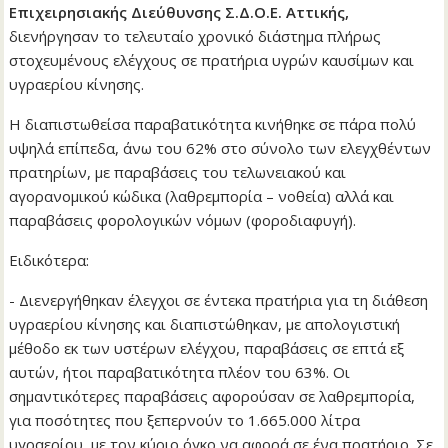
Επιχειρησιακής Διεύθυνσης Σ.Δ.Ο.Ε. Αττικής,
διενήργησαν το τελευταίο χρονικό διάστημα πλήρως
στοχευμένους ελέγχους σε πρατήρια υγρών καυσίμων και
υγραερίου κίνησης.
Η διαπιστωθείσα παραβατικότητα κινήθηκε σε πάρα πολύ
υψηλά επίπεδα, άνω του 62% στο σύνολο των ελεγχθέντων
πρατηρίων, με παραβάσεις του τελωνειακού και
αγορανομικού κώδικα (λαθρεμπορία – νοθεία) αλλά και
παραβάσεις φορολογικών νόμων (φοροδιαφυγή).
Ειδικότερα:
- Διενεργήθηκαν έλεγχοι σε έντεκα πρατήρια για τη διάθεση
υγραερίου κίνησης και διαπιστώθηκαν, με απολογιστική
μέθοδο εκ των υστέρων ελέγχου, παραβάσεις σε επτά εξ
αυτών, ήτοι παραβατικότητα πλέον του 63%. Οι
σημαντικότερες παραβάσεις αφορούσαν σε λαθρεμπορία,
για ποσότητες που ξεπερνούν το 1.665.000 λίτρα
υγραερίου, με τον κύριο όγκο να αφορά σε ένα πρατήριο. Σε