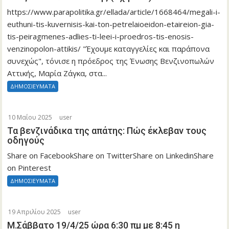
https://www.parapolitika.gr/ellada/article/1668464/megali-i-
euthuni-tis-kuvernisis-kai-ton-petrelaioeidon-etaireion-gia-
tis-peiragmenes-adlies-ti-leei-i-proedros-tis-enosis-
venzinopolon-attikis/ "Έχουμε καταγγελίες και παράπονα
συνεχώς", τόνισε η πρόεδρος της Ένωσης Βενζινοπωλών
Αττικής, Μαρία Ζάγκα, στα...
ΔΗΜΟΣΙΕΥΜΑΤΑ
10 Μαΐου 2025
user
Τα βενζινάδικα της απάτης: Πώς έκλεβαν τους
οδηγούς
Share on FacebookShare on TwitterShare on LinkedinShare
on Pinterest
ΔΗΜΟΣΙΕΥΜΑΤΑ
19 Απριλίου 2025
user
Μ.Σάββατο 19/4/25 ώρα 6:30 πμ με 8:45 η