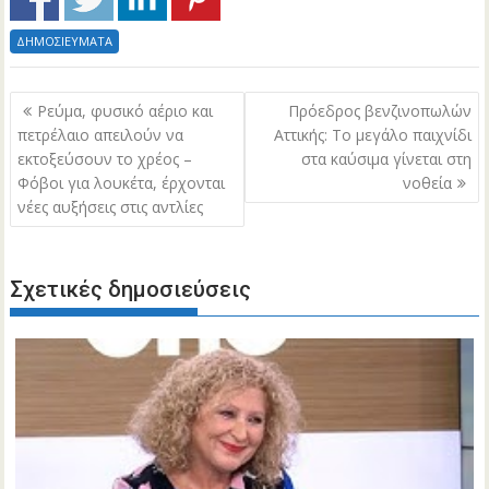
ΔΗΜΟΣΙΕΥΜΑΤΑ
Πλοήγηση
Ρεύμα, φυσικό αέριο και
Πρόεδρος βενζινοπωλών
άρθρων
πετρέλαιο απειλούν να
Αττικής: Το μεγάλο παιχνίδι
εκτοξεύσουν το χρέος –
στα καύσιμα γίνεται στη
Φόβοι για λουκέτα, έρχονται
νοθεία
νέες αυξήσεις στις αντλίες
Σχετικές δημοσιεύσεις