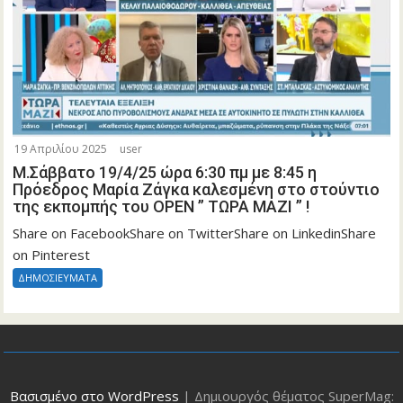
19 Απριλίου 2025
user
Μ.Σάββατο 19/4/25 ώρα 6:30 πμ με 8:45 η
Πρόεδρος Μαρία Ζάγκα καλεσμένη στο στούντιο
της εκπομπής του OPEN ” ΤΩΡΑ ΜΑΖΙ ” !
Share on FacebookShare on TwitterShare on LinkedinShare
on Pinterest
ΔΗΜΟΣΙΕΥΜΑΤΑ
Βασισμένο στο WordPress
|
Δημιουργός θέματος SuperMag: