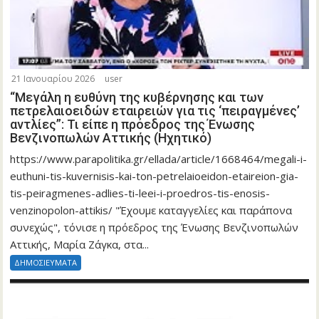
21 Ιανουαρίου 2026
user
“Μεγάλη η ευθύνη της κυβέρνησης και των
πετρελαιοειδών εταιρειών για τις ‘πειραγμένες’
αντλίες”: Τι είπε η πρόεδρος της Ένωσης
Βενζινοπωλών Αττικής (Ηχητικό)
https://www.parapolitika.gr/ellada/article/1668464/megali-i-
euthuni-tis-kuvernisis-kai-ton-petrelaioeidon-etaireion-gia-
tis-peiragmenes-adlies-ti-leei-i-proedros-tis-enosis-
venzinopolon-attikis/ "Έχουμε καταγγελίες και παράπονα
συνεχώς", τόνισε η πρόεδρος της Ένωσης Βενζινοπωλών
Αττικής, Μαρία Ζάγκα, στα...
ΔΗΜΟΣΙΕΥΜΑΤΑ