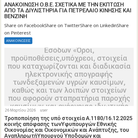
τωνΥφυπουργών Εθνικής Οικονομίας
ΑΝΑΚΟΙΝΩΣΗ Ο.Β.Ε. ΣΧΕΤΙΚΑ ΜΕ ΤΗΝ ΕΚΠΤΩΣΗ
και Οικονομικών και Ανάπτυξης, του
ΑΠΟ ΤΑ ΔΙΥΛΙΣΤΗΡΙΑ ΓΙΑ ΠΕΤΡΕΛΑΙΟ ΚΙΝΗΣΗΣ ΚΑΙ
ΒΕΝΖΙΝΗ
ΑναπληρωτήΥπουργού Υποδομών και
Μεταφορών, του Υπουργού Ψηφιακής
Share on FacebookShare on TwitterShare on LinkedinShare
on Pinterest
Διακυβέρνησης καιτου Διοικητή της
Ανεξάρτητης Αρχής Δημοσίων
ΑΝΑΚΟΙΝΩΣΕΙΣ
Εσόδων «Όροι,
προϋποθέσεις,υπόχρεοι, στοιχεία
που καταχωρίζονται και διαδικασία
ηλεκτρονικής απογραφής
τωνδεξαμενών υγρών καυσίμων,
καθώς και των λοιπών στοιχείων
που αφορούν σταπρατήρια παροχής
καυσίμων και ενέργειας ιδιωτικής
26 Μαρτίου 2026
user
χρήσης της παρ. 7 του άρθρου114
Τροποποίηση της υπό στοιχεία Α.1180/16.12.2025
του ν. 4070/2012, στο Μητρώο
κοινής απόφασης τωνΥφυπουργών Εθνικής
Δεξαμενών Πρατηρίων Παροχής
Οικονομίας και Οικονομικών και Ανάπτυξης, του
ΑναπληρωτήΥπουργού Υποδομών και