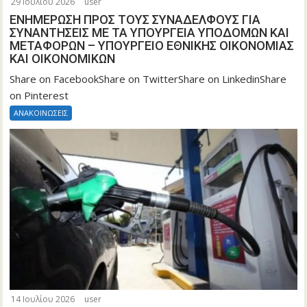
29 Ιουλίου 2026
user
ΕΝΗΜΕΡΩΣΗ ΠΡΟΣ ΤΟΥΣ ΣΥΝΑΔΕΛΦΟΥΣ ΓΙΑ
ΣΥΝΑΝΤΗΣΕΙΣ ΜΕ ΤΑ ΥΠΟΥΡΓΕΙΑ ΥΠΟΔΟΜΩΝ ΚΑΙ
ΜΕΤΑΦΟΡΩΝ – ΥΠΟΥΡΓΕΙΟ ΕΘΝΙΚΗΣ ΟΙΚΟΝΟΜΙΑΣ
ΚΑΙ ΟΙΚΟΝΟΜΙΚΩΝ
Share on FacebookShare on TwitterShare on LinkedinShare
on Pinterest
ΑΝΑΚΟΙΝΩΣΕΙΣ
Τροποποίηση της υπό στοιχεία
Α.1180/16.12.2025 κοινής απόφασης
14 Ιουλίου 2026
user