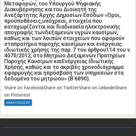
Καυσίμων καιΕνέργειας Ιδιωτικής
Μεταφορών, του Υπουργού Ψηφιακής
Χρήσης, καθώς και το ακριβές
Διακυβέρνησης καιτου Διοικητή της
Ανεξάρτητης Αρχής Δημοσίων Εσόδων «Όροι,
χρονοδιάγραμμα εφαρμογής και
προϋποθέσεις,υπόχρεοι, στοιχεία που
ηπρόσβαση των υπηρεσιών στα
καταχωρίζονται και διαδικασία ηλεκτρονικής
δεδομένα του μητρώου» (Β΄6890).
απογραφής τωνδεξαμενών υγρών καυσίμων,
καθώς και των λοιπών στοιχείων που αφορούν
σταπρατήρια παροχής καυσίμων και ενέργειας
ιδιωτικής χρήσης της παρ. 7 του άρθρου114 του ν.
4070/2012, στο Μητρώο Δεξαμενών Πρατηρίων
Παροχής Καυσίμων καιΕνέργειας Ιδιωτικής
Χρήσης, καθώς και το ακριβές χρονοδιάγραμμα
εφαρμογής και ηπρόσβαση των υπηρεσιών στα
δεδομένα του μητρώου» (Β΄6890).
Share on FacebookShare on TwitterShare on LinkedinShare
on Pinterest
ΑΝΑΚΟΙΝΩΣΕΙΣ