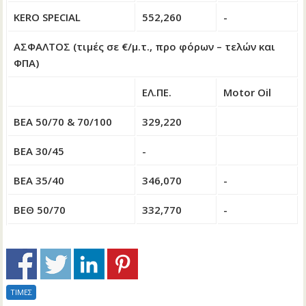
KERO SPECIAL
552,260
-
ΑΣΦΑΛΤΟΣ (τιμές σε €/μ.τ., προ φόρων – τελών και
ΦΠΑ)
ΕΛ.ΠΕ.
Motor Oil
ΒΕΑ 50/70 & 70/100
329,220
ΒΕΑ 30/45
-
ΒΕΑ 35/40
346,070
-
ΒΕΘ 50/70
332,770
-
ΤΙΜΕΣ