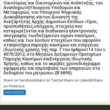
Δεξαμενών Πρατηρίων Παροχής
Οικονομίας και Οικονομικών και Ανάπτυξης, του
ΑναπληρωτήΥπουργού Υποδομών και
Καυσίμων καιΕνέργειας Ιδιωτικής
Μεταφορών, του Υπουργού Ψηφιακής
Χρήσης, καθώς και το ακριβές
Διακυβέρνησης καιτου Διοικητή της
Ανεξάρτητης Αρχής Δημοσίων Εσόδων «Όροι,
χρονοδιάγραμμα εφαρμογής και
προϋποθέσεις,υπόχρεοι, στοιχεία που
ηπρόσβαση των υπηρεσιών στα
καταχωρίζονται και διαδικασία ηλεκτρονικής
δεδομένα του μητρώου» (Β΄6890).
απογραφής τωνδεξαμενών υγρών καυσίμων,
καθώς και των λοιπών στοιχείων που αφορούν
σταπρατήρια παροχής καυσίμων και ενέργειας
ιδιωτικής χρήσης της παρ. 7 του άρθρου114 του ν.
4070/2012, στο Μητρώο Δεξαμενών Πρατηρίων
Παροχής Καυσίμων καιΕνέργειας Ιδιωτικής
Χρήσης, καθώς και το ακριβές χρονοδιάγραμμα
εφαρμογής και ηπρόσβαση των υπηρεσιών στα
δεδομένα του μητρώου» (Β΄6890).
Share on FacebookShare on TwitterShare on LinkedinShare
on Pinterest
ΑΝΑΚΟΙΝΩΣΕΙΣ