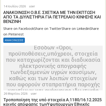
Α.1180/16.12.2025 κοινής απόφασης
14 Ιουλίου 2026
user
τωνΥφυπουργών Εθνικής Οικονομίας
ΑΝΑΚΟΙΝΩΣΗ Ο.Β.Ε. ΣΧΕΤΙΚΑ ΜΕ ΤΗΝ ΕΚΠΤΩΣΗ
και Οικονομικών και Ανάπτυξης, του
ΑΠΟ ΤΑ ΔΙΥΛΙΣΤΗΡΙΑ ΓΙΑ ΠΕΤΡΕΛΑΙΟ ΚΙΝΗΣΗΣ ΚΑΙ
ΒΕΝΖΙΝΗ
ΑναπληρωτήΥπουργού Υποδομών και
Μεταφορών, του Υπουργού Ψηφιακής
Share on FacebookShare on TwitterShare on LinkedinShare
on Pinterest
Διακυβέρνησης καιτου Διοικητή της
Ανεξάρτητης Αρχής Δημοσίων
ΑΝΑΚΟΙΝΩΣΕΙΣ
Εσόδων «Όροι,
προϋποθέσεις,υπόχρεοι, στοιχεία
που καταχωρίζονται και διαδικασία
ηλεκτρονικής απογραφής
τωνδεξαμενών υγρών καυσίμων,
καθώς και των λοιπών στοιχείων
που αφορούν σταπρατήρια παροχής
καυσίμων και ενέργειας ιδιωτικής
26 Μαρτίου 2026
user
χρήσης της παρ. 7 του άρθρου114
Τροποποίηση της υπό στοιχεία Α.1180/16.12.2025
του ν. 4070/2012, στο Μητρώο
κοινής απόφασης τωνΥφυπουργών Εθνικής