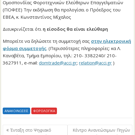
Ομοσπονδίας Φοροτεχνικών Ελεύθερων Επαγγελματιών
(ΠΟΦΕΕ) Την εκδήλωση θα προλογίσει ο Πρόεδρος του
ΕΒΕΑ, κ. Κωνσταντίνος Μίχαλος
Διευκρινίζεται ότι
η είσοδος θα είναι ελεύθερη
Μπορείτε να δηλώσετε τη συμμετοχή σας
στην ηλεκτρονική
φόρμα συμμετοχής
. (Περισσότερες πληροφορίες: κα Λ.
Καναβέτα, Τμήμα Εμπορίου, τηλ.: 210- 3382240/ 210-
3627911, e-mail:
domtrade@acci.gr
;
relation@acci.gr
)
ΑΝΑΚΟΙΝΩΣΕΙΣ
ΦΟΡΟΛΟΓΙΚΑ
Πλοήγηση
Ένταξη στο Ψηφιακό
Κέντρο Ανανεώσιμων Πηγών