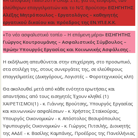
«Η απόφαση 1880/2019 Ολομ. ΣτΕ, για τις εισφορές των
ελεύθερων επαγγελματιών και το Ν/Σ Βρούτση»
ΕΙΣΗΓΗΤΗΣ
Αλέξης Μητρόπουλος - Εργατολόγος – καθηγητής
εργατικού δικαίου και πρόεδρος της ΕΝ.ΥΠ.Ε.Κ.Κ.
«Το νέο ασφαλιστικό τοπίο – Η επόμενη μέρα»
ΕΙΣΗΓΗΤΗΣ
Γιώργος Κουτρουμάνης – Ασφαλιστικός Σύμβουλος –
πρώην Υπουργός Εργασίας και Κοινωνικής Ασφάλισης .
Η εκδήλωση απευθύνεται στην επιχείρηση, στο προσωπικό,
στα στελέχη της, στους συνεργάτες της, σε ελεύθερους
επαγγελματίες (Δικηγόρους, Λογιστές – Φοροτεχνικούς κλπ)
Θα ακολουθεί μετά από κάθε ενότητα ερωτήσεις και
απαντήσεις από τους εισηγητές Έχουν κληθεί (1)
ΧΑΙΡΕΤΙΣΜΟΙ(1) - κ. Γιάννης Βρούτσης, Υπουργός Εργασίας
και κοινωνικών ασφαλίσεων - κ. Χρήστος Σταϊκούρας,
Υπουργός Οικονομικών - κ. Απόστολος Βεσυρόπουλος
Υφυπουργός Οικονομικών - κ. Γιώργος Πιτσιλής, Διοικητής
της ΑΑΔΕ - κ. Βασίλης Καμπάνης, Προέδρος της Πανελλήνιας