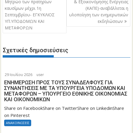
άρθρων
Μητρώο των πρατηρίων
& Εξοικονόμησης Ενέργειας
καυσίμων μέχρι 1η
(ΚΑΠΕ)-αναβάλλεται η
Σεπτεμβρίου- ΕΓΚΥΚΛΙΟΣ
υλοποίηση των ενημερωτικών
ΥΠ.ΥΠΟΔΟΜΩΝ ΚΑΙ
εκδηλώσεων
ΜΕΤΑΦΟΡΩΝ
Σχετικές δημοσιεύσεις
29 Ιουλίου 2026
user
ΕΝΗΜΕΡΩΣΗ ΠΡΟΣ ΤΟΥΣ ΣΥΝΑΔΕΛΦΟΥΣ ΓΙΑ
ΣΥΝΑΝΤΗΣΕΙΣ ΜΕ ΤΑ ΥΠΟΥΡΓΕΙΑ ΥΠΟΔΟΜΩΝ ΚΑΙ
ΜΕΤΑΦΟΡΩΝ – ΥΠΟΥΡΓΕΙΟ ΕΘΝΙΚΗΣ ΟΙΚΟΝΟΜΙΑΣ
ΚΑΙ ΟΙΚΟΝΟΜΙΚΩΝ
Share on FacebookShare on TwitterShare on LinkedinShare
on Pinterest
ΑΝΑΚΟΙΝΩΣΕΙΣ
Τροποποίηση της υπό στοιχεία