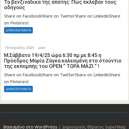
Τα βενζινάδικα της απάτης: Πώς έκλεβαν τους
οδηγούς
Share on FacebookShare on TwitterShare on LinkedinShare
on Pinterest
ΔΗΜΟΣΙΕΥΜΑΤΑ
19 Απριλίου 2025
user
Μ.Σάββατο 19/4/25 ώρα 6:30 πμ με 8:45 η
Πρόεδρος Μαρία Ζάγκα καλεσμένη στο στούντιο
της εκπομπής του OPEN ” ΤΩΡΑ ΜΑΖΙ ” !
Share on FacebookShare on TwitterShare on LinkedinShare
on Pinterest
ΔΗΜΟΣΙΕΥΜΑΤΑ
Βασισμένο στο WordPress
|
Δημιουργός θέματος SuperMag: