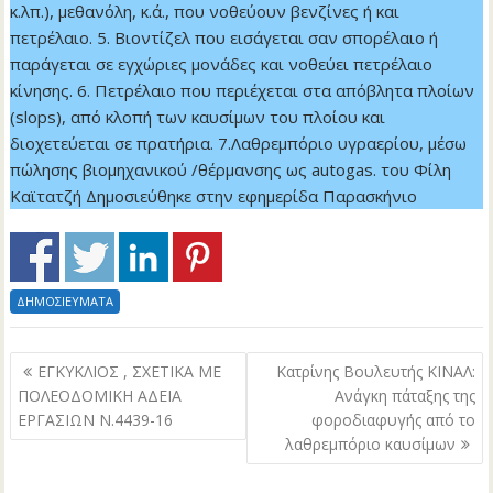
ΔΗΜΟΣΙΕΥΜΑΤΑ
Πλοήγηση
ΕΓΚΥΚΛΙΟΣ , ΣΧΕΤΙΚΑ ΜΕ
Κατρίνης Βουλευτής ΚΙΝΑΛ:
άρθρων
ΠΟΛΕΟΔΟΜΙΚΗ ΑΔΕΙΑ
Ανάγκη πάταξης της
ΕΡΓΑΣΙΩΝ Ν.4439-16
φοροδιαφυγής από το
λαθρεμπόριο καυσίμων