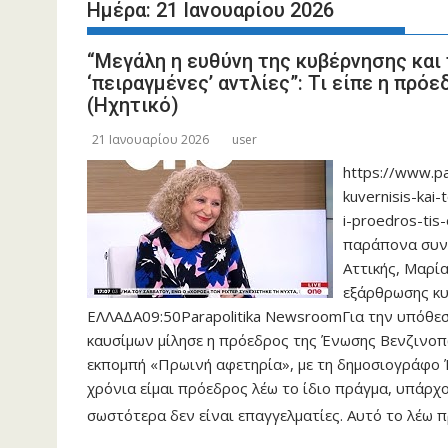
Ημέρα:
21 Ιανουαρίου 2026
“Μεγάλη η ευθύνη της κυβέρνησης και 
‘πειραγμένες’ αντλίες”: Τι είπε η πρ
(Ηχητικό)
21 Ιανουαρίου 2026
user
https://www.par
kuvernisis-kai-
i-proedros-tis
παράπονα συνε
Αττικής, Μαρί
εξάρθρωσης κ
ΕΛΛΑΔΑ09:50Parapolitika NewsroomΓια την υπόθε
καυσίμων μίλησε η πρόεδρος της Ένωσης Βενζινοπω
εκπομπή «Πρωινή αφετηρία», με τη δημοσιογράφο Έ
χρόνια είμαι πρόεδρος λέω το ίδιο πράγμα, υπάρχο
σωστότερα δεν είναι επαγγελματίες. Αυτό το λέω 