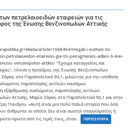
των πετρελαιοειδών εταιρειών για τις
όεδρος της Ένωσης Βενζινοπωλών Αττικής
apolitika.gr/ellada/article/1668464/megali-i-euthuni-tis-
ton-petrelaioeidon-etaireion-gia-tis-peiragmenes-adlies-ti-leei-
-enosis-venzinopolon-attikis/ "Έχουμε καταγγελίες και
χώς", τόνισε η πρόεδρος της Ένωσης Βενζινοπωλών
α Ζάγκα, στα Παραπολιτικά 90,1, μιλώντας για την υπόθεση
υκλώματος παραποίησης αντλιών καυσίμων
ση εξάρθρωσης κυκλώματος παραποίησης αντλιών
λών Αττικής, Μαρία Ζάγκα, στα Παραπολιτικά 90,1 και στην
ρη Πανάγου. «Αυτή είναι μια πολύ παλιά ιστορία που όσα
υν άνθρωποι οι οποίοι δεν είναι σωστοί επαγγελματίες ή
πρώτα-πρώτα από τις τιμές τους, όταν…
ΠΕΡΙΣΣΌΤΕΡΑ