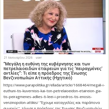
21 Ιανουαρίου 2026
user
“Μεγάλη η ευθύνη της κυβέρνησης και των
πετρελαιοειδών εταιρειών για τις ‘πειραγμένες’
αντλίες”: Τι είπε η πρόεδρος της Ένωσης
Βενζινοπωλών Αττικής (Ηχητικό)
https://www.parapolitika.gr/ellada/article/1668464/megali-i-
euthuni-tis-kuvernisis-kai-ton-petrelaioeidon-etaireion-gia-
tis-peiragmenes-adlies-ti-leei-i-proedros-tis-enosis-
venzinopolon-attikis/ "Έχουμε καταγγελίες και παράπονα
συνεχώς", τόνισε η πρόεδρος της Ένωσης Βενζινοπωλών