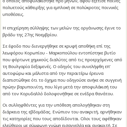
ο οποίος αποφυλακίστηκε προ μηνών, αφού εξέτισε ποινές
πολυετούς κάθειρξης για εμπλοκή σε πολύκροτες ποινικές
υποθέσεις.
Η επιχείρηση σύλληψης των μελών της οργάνωσης έγινε το
βράδυ της 27ης Νοεμβρίου.
Σε έφοδο που διενεργήθηκε σε κρυφή αποθήκη επί της
λεωφόρου Κορωπίου - Μαρκοπούλου εντοπίστηκε βυτίο
που φόρτωνε χημικούς διαλύτες από τις προερχόμενες από
τη Βουλγαρία δεξαμενές. Ο οδηγός του συνελήφθη επ’
αυτοφώρω και μάλιστα από την περαιτέρω έρευνα
διαπιστώθηκε ότι το όχημα που οδηγούσε ανήκε σε συγγενή
πρώην βαρυποινίτη, που λίγο μετά την αποφυλάκισή του
από τον Κορυδαλλό δολοφονήθηκε σε ενέδρα θανάτου.
Οι συλληφθέντες για την υπόθεση απολογήθηκαν στη
διάρκεια της εβδομάδας. Ενώπιον του ανακριτή, αρνήθηκαν
τις κατηγορίες που τους αποδίδονται. Ολοι τους αφέθηκαν
ελεύθεροι με σύμφωνη γνώμη εισαγγελέα και ανακριτή. Σε