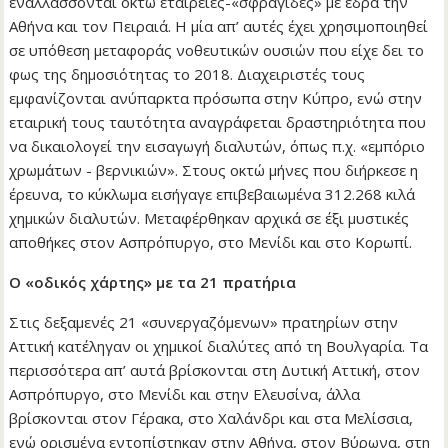
εναλλάσσονται οκτώ εταιρείες-«σφραγίδες» με έδρα την
Αθήνα και τον Πειραιά. Η μία απ’ αυτές έχει χρησιμοποιηθεί
σε υπόθεση μεταφοράς νοθευτικών ουσιών που είχε δει το
φως της δημοσιότητας το 2018. Διαχειριστές τους
εμφανίζονται ανύπαρκτα πρόσωπα στην Κύπρο, ενώ στην
εταιρική τους ταυτότητα αναγράφεται δραστηριότητα που
να δικαιολογεί την εισαγωγή διαλυτών, όπως π.χ. «εμπόριο
χρωμάτων - βερνικιών». Στους οκτώ μήνες που διήρκεσε η
έρευνα, το κύκλωμα εισήγαγε επιβεβαιωμένα 312.268 κιλά
χημικών διαλυτών. Μεταφέρθηκαν αρχικά σε έξι μυστικές
αποθήκες στον Ασπρόπυργο, στο Μενίδι και στο Κορωπί.
Ο «οδικός χάρτης» με τα 21 πρατήρια
Στις δεξαμενές 21 «συνεργαζόμενων» πρατηρίων στην
Αττική κατέληγαν οι χημικοί διαλύτες από τη Βουλγαρία. Τα
περισσότερα απ’ αυτά βρίσκονται στη Δυτική Αττική, στον
Ασπρόπυργο, στο Μενίδι και στην Ελευσίνα, άλλα
βρίσκονται στον Γέρακα, στο Χαλάνδρι και στα Μελίσσια,
ενώ ορισμένα εντοπίστηκαν στην Αθήνα, στον Βύρωνα, στη