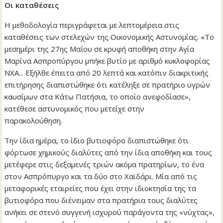
Οι καταθέσεις
Η μεθοδολογία περιγράφεται με λεπτομέρεια στις
καταθέσεις των στελεχών της Οικονομικής Αστυνομίας. «Το
μεσημέρι της 27ης Μαΐου σε κρυφή αποθήκη στην Αγία
Μαρίνα Ασπροπύργου μπήκε βυτίο με αριθμό κυκλοφορίας
NXA... Εξήλθε έπειτα από 20 λεπτά και κατόπιν διακριτικής
επιτήρησης διαπιστώθηκε ότι κατέληξε σε πρατήριο υγρών
καυσίμων στα Κάτω Πατήσια, το οποίο ανεφοδίασε»,
κατέθεσε αστυνομικός που μετείχε στην
παρακολούθηση.
Την ίδια ημέρα, το ίδιο βυτιοφόρο διαπιστώθηκε ότι
φόρτωσε χημικούς διαλύτες από την ίδια αποθήκη και τους
μετέφερε στις δεξαμενές τριών ακόμα πρατηρίων, το ένα
στον Ασπρόπυργο και τα δύο στο Χαϊδάρι. Μία από τις
μεταφορικές εταιρείες που έχει στην ιδιοκτησία της τα
βυτιοφόρα που διένειμαν στα πρατήρια τους διαλύτες
ανήκει σε στενό συγγενή ισχυρού παράγοντα της «νύχτας»,