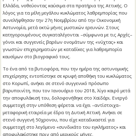
Ελλάδα, νοθεύοντας καύσιμα στα πρατήρια της Αττικής. Ο
λόγος για τα μέλη μεγάλου κυκλώματος λαθρεμπορίας που
συνελήφθησαν την 27η Νοεμβρίου από την Οικονομική
Αστυνομία, μετά οκτώ μήνες μυστικών ερευνών. Στους
κατηγορουμένους συγκαταλέγονται –σύμφωνα με τις Αρχές–
γόνοι και συγγενείς βαρέων ονομάτων της «νύχτας» και
γνωστών επιχειρηματιών με καταδίκες για λαθρεμπορία
καυσίμων στο βιογραφικό τους.
Το ένα από τα βυτιοφόρα, που την ημέρα της αστυνομικής
επιχείρησης εντοπίστηκε σε κρυφή αποθήκη του κυκλώματος
στο Κορωπί, ανήκει σε στενό συγγενικό πρόσωπο
βαρυποινίτη, που τον Ιανουάριο του 2018, λίγο καιρό μετά
την αποφυλάκισή του, δολοφονήθηκε στο Χαϊδάρι. Ενεργό
συμμετοχή στην υπόθεση φέρεται να έχει –αντίστοιχα–
μεταφορική εταιρεία με έδρα τη Δυτική Αττική. Ανήκει σε
στενό συγγενή 50χρονου, που είχε καταδικαστεί για
συμμετοχή στο λεγόμενο «συνδικάτο του εγκλήματος» και
αποφυλακίστηκε πριν από μερικούς μήνες.