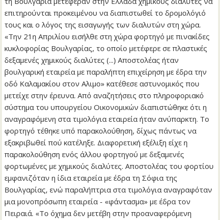
τη Βουλγαρία μετέφεραν στην Ελλάδα χημικούς διαλύτες να
επιτηρούνται προκειμένου να διαπιστωθεί το δρομολόγιό
τους και ο λόγος της εισαγωγής των διαλυτών στη χώρα.
«Την 21η Απριλίου εισήλθε στη χώρα φορτηγό με πινακίδες
κυκλοφορίας Βουλγαρίας, το οποίο μετέφερε σε πλαστικές
δεξαμενές χημικούς διαλύτες (...) Αποστολέας ήταν
βουλγαρική εταιρεία με παραλήπτη επιχείρηση με έδρα την
οδό Καλαμακίου στον Aλιμο» κατέθεσε αστυνομικός που
μετείχε στην έρευνα. Από αναζητήσεις στο πληροφοριακό
σύστημα του υπουργείου Οικονομικών διαπιστώθηκε ότι η
αναγραφόμενη στα τιμολόγια εταιρεία ήταν ανύπαρκτη. Το
φορτηγό τέθηκε υπό παρακολούθηση, δίχως πάντως να
εξακριβωθεί πού κατέληξε. Διαφορετική εξέλιξη είχε η
παρακολούθηση ενός άλλου φορτηγού με δεξαμενές
φορτωμένες με χημικούς διαλύτες. Αποστολέας του φορτίου
εμφανιζόταν η ίδια εταιρεία με έδρα τη Σόφια της
Βουλγαρίας, ενώ παραλήπτρια στα τιμολόγια αναγραφόταν
μια μονοπρόσωπη εταιρεία - «φάντασμα» με έδρα τον
Πειραιά. «Το όχημα δεν μετέβη στην προαναφερόμενη