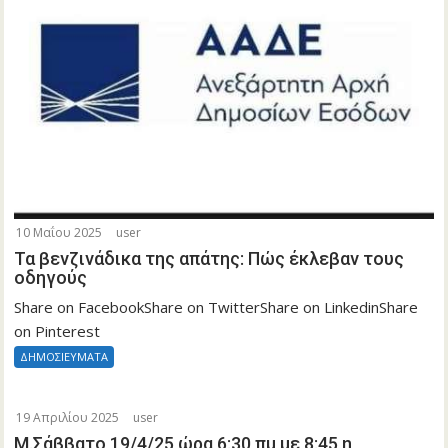
10 Μαΐου 2025
user
Τα βενζινάδικα της απάτης: Πώς έκλεβαν τους
οδηγούς
Share on FacebookShare on TwitterShare on LinkedinShare
on Pinterest
ΔΗΜΟΣΙΕΥΜΑΤΑ
19 Απριλίου 2025
user
Μ.Σάββατο 19/4/25 ώρα 6:30 πμ με 8:45 η