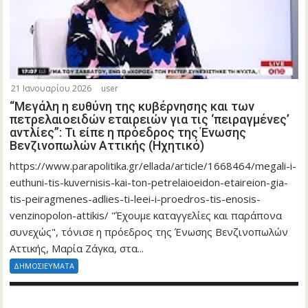
21 Ιανουαρίου 2026
user
“Μεγάλη η ευθύνη της κυβέρνησης και των
πετρελαιοειδών εταιρειών για τις ‘πειραγμένες’
αντλίες”: Τι είπε η πρόεδρος της Ένωσης
Βενζινοπωλών Αττικής (Ηχητικό)
https://www.parapolitika.gr/ellada/article/1668464/megali-i-
euthuni-tis-kuvernisis-kai-ton-petrelaioeidon-etaireion-gia-
tis-peiragmenes-adlies-ti-leei-i-proedros-tis-enosis-
venzinopolon-attikis/ "Έχουμε καταγγελίες και παράπονα
συνεχώς", τόνισε η πρόεδρος της Ένωσης Βενζινοπωλών
Αττικής, Μαρία Ζάγκα, στα...
ΔΗΜΟΣΙΕΥΜΑΤΑ