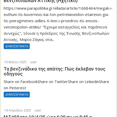
Βενζινοπωλών Αττικής (Ηχητικό)
https://www.parapolitika.gr/ellada/article/1668464/megali-i-
euthuni-tis-kuvernisis-kai-ton-petrelaioeidon-etaireion-gia-
tis-peiragmenes-adlies-ti-leei-i-proedros-tis-enosis-
venzinopolon-attikis/ "Έχουμε καταγγελίες και παράπονα
συνεχώς", τόνισε η πρόεδρος της Ένωσης Βενζινοπωλών
Αττικής, Μαρία Ζάγκα, στα...
ΔΗΜΟΣΙΕΥΜΑΤΑ
10 Μαΐου 2025
user
Τα βενζινάδικα της απάτης: Πώς έκλεβαν τους
οδηγούς
Share on FacebookShare on TwitterShare on LinkedinShare
on Pinterest
ΔΗΜΟΣΙΕΥΜΑΤΑ
19 Απριλίου 2025
user