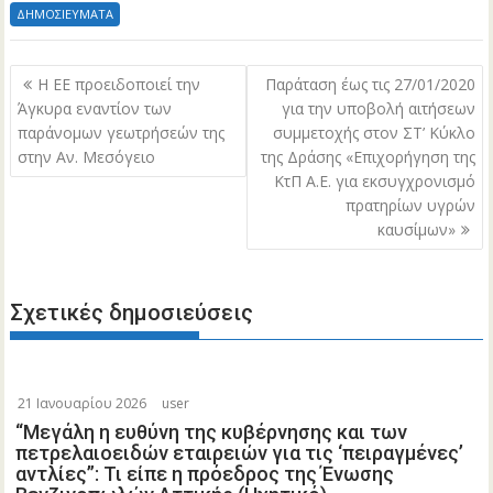
ΔΗΜΟΣΙΕΥΜΑΤΑ
Πλοήγηση
Η ΕΕ προειδοποιεί την
Παράταση έως τις 27/01/2020
άρθρων
Άγκυρα εναντίον των
για την υποβολή αιτήσεων
παράνομων γεωτρήσεών της
συμμετοχής στον ΣΤ’ Κύκλο
στην Αν. Μεσόγειο
της Δράσης «Επιχορήγηση της
ΚτΠ Α.Ε. για εκσυγχρονισμό
πρατηρίων υγρών
καυσίμων»
Σχετικές δημοσιεύσεις
21 Ιανουαρίου 2026
user
“Μεγάλη η ευθύνη της κυβέρνησης και των
πετρελαιοειδών εταιρειών για τις ‘πειραγμένες’
αντλίες”: Τι είπε η πρόεδρος της Ένωσης