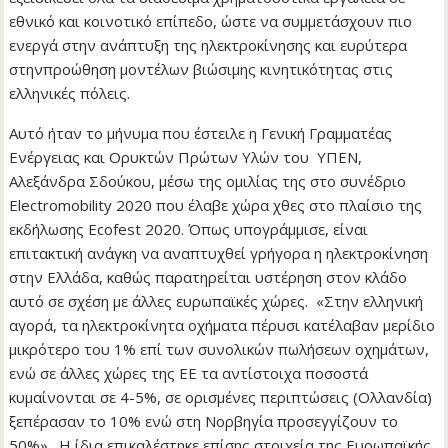
εθνικό και κοινοτικό επίπεδο, ώστε να συμμετάσχουν πιο
ενεργά στην ανάπτυξη της ηλεκτροκίνησης και ευρύτερα
στηνπροώθηση μοντέλων βιώσιμης κινητικότητας στις
ελληνικές πόλεις.
Αυτό ήταν το μήνυμα που έστειλε η Γενική Γραμματέας
Ενέργειας και Ορυκτών Πρώτων Υλών του ΥΠΕΝ,
Αλεξάνδρα Σδούκου, μέσω της ομιλίας της στο συνέδριο
Electromobility 2020 που έλαβε χώρα χθες στο πλαίσιο της
εκδήλωσης Ecofest 2020. Όπως υπογράμμισε, είναι
επιτακτική ανάγκη να αναπτυχθεί γρήγορα η ηλεκτροκίνηση
στην Ελλάδα, καθώς παρατηρείται υστέρηση στον κλάδο
αυτό σε σχέση με άλλες ευρωπαϊκές χώρες. «Στην ελληνική
αγορά, τα ηλεκτροκίνητα οχήματα πέρυσι κατέλαβαν μερίδιο
μικρότερο του 1% επί των συνολικών πωλήσεων οχημάτων,
ενώ σε άλλες χώρες της ΕΕ τα αντίστοιχα ποσοστά
κυμαίνονται σε 4-5%, σε ορισμένες περιπτώσεις (Ολλανδία)
ξεπέρασαν το 10% ενώ στη Νορβηγία προσεγγίζουν το
50%». Η ίδια επικαλέστηκε επίσης στοιχεία της Ευρωπαϊκής