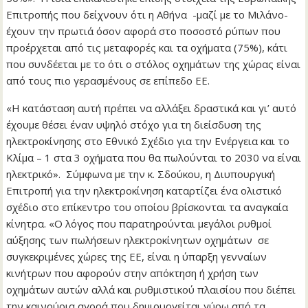
Επιτροπής που δείχνουν ότι η Αθήνα -μαζί με το Μιλάνο-
έχουν την πρωτιά όσον αφορά στο ποσοστό ρύπων που
προέρχεται από τις μεταφορές και τα οχήματα (75%), κάτι
που συνδέεται με το ότι ο στόλος οχημάτων της χώρας είναι
από τους πιο γερασμένους σε επίπεδο ΕΕ.
«Η κατάσταση αυτή πρέπει να αλλάξει δραστικά και γι’ αυτό
έχουμε θέσει έναν υψηλό στόχο για τη διείσδυση της
ηλεκτροκίνησης στο Εθνικό Σχέδιο για την Ενέργεια και το
Κλίμα – 1 στα 3 οχήματα που θα πωλούνται το 2030 να είναι
ηλεκτρικό». Σύμφωνα με την κ. Σδούκου, η Διυπουργική
Επιτροπή για την ηλεκτροκίνηση καταρτίζει ένα ολιστικό
σχέδιο στο επίκεντρο του οποίου βρίσκονται τα αναγκαία
κίνητρα. «Ο λόγος που παρατηρούνται μεγάλοι ρυθμοί
αύξησης των πωλήσεων ηλεκτροκίνητων οχημάτων σε
συγκεκριμένες χώρες της ΕΕ, είναι η ύπαρξη γενναίων
κινήτρων που αφορούν στην απόκτηση ή χρήση των
οχημάτων αυτών αλλά και ρυθμιστικού πλαισίου που διέπει
την καινούρια αγορά που δημιουργείται γύρω από τα